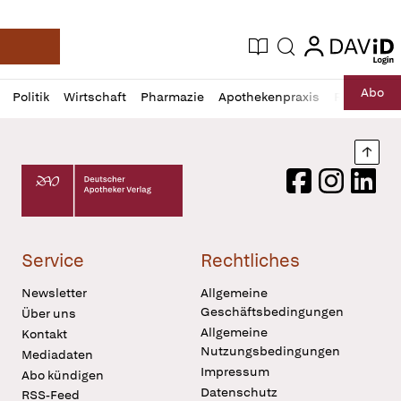
login
login
Aktuelle Ausgabe
Suche
Deutsche Apotheker Zeitung
Profil
Daz
Abo
Politik
Wirtschaft
Pharmazie
Apothekenpraxis
Recht
Sp
öffnen
Pur
Abo
öffnen
Nach
Deutscher Apotheker Verlag Logo
Facebook
Instagram
LinkedI
Service
Rechtliches
Newsletter
Allgemeine
Geschäftsbedingungen
Über uns
Allgemeine
Kontakt
Nutzungsbedingungen
Mediadaten
Impressum
Abo kündigen
Datenschutz
RSS-Feed