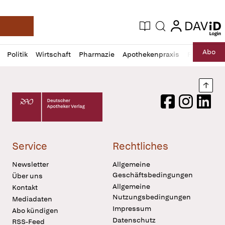
login
login
Aktuelle Ausgabe
Suche
Deutsche Apotheker Zeitung
Profil
Daz
Abo
Politik
Wirtschaft
Pharmazie
Apothekenpraxis
Recht
Sp
öffnen
Pur
Abo
öffnen
Nach
Deutscher Apotheker Verlag Logo
Facebook
Instagram
LinkedI
Service
Rechtliches
Newsletter
Allgemeine
Geschäftsbedingungen
Über uns
Allgemeine
Kontakt
Nutzungsbedingungen
Mediadaten
Impressum
Abo kündigen
Datenschutz
RSS-Feed