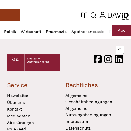
login
login
Aktuelle Ausgabe
Suche
Deutsche Apotheker Zeitung
Profil
Daz
Abo
Politik
Wirtschaft
Pharmazie
Apothekenpraxis
Recht
Sp
öffnen
Pur
Abo
öffnen
Nach
Deutscher Apotheker Verlag Logo
Facebook
Instagram
LinkedI
Service
Rechtliches
Newsletter
Allgemeine
Geschäftsbedingungen
Über uns
Allgemeine
Kontakt
Nutzungsbedingungen
Mediadaten
Impressum
Abo kündigen
Datenschutz
RSS-Feed