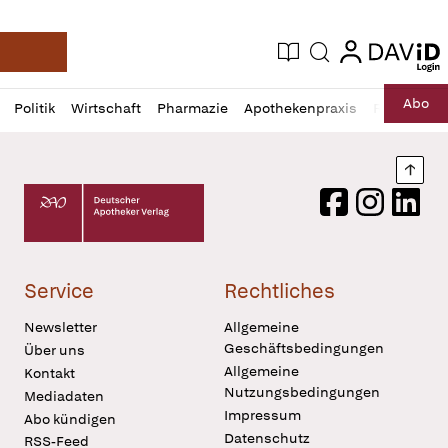
login
login
Aktuelle Ausgabe
Suche
Deutsche Apotheker Zeitung
Profil
Daz
Abo
Politik
Wirtschaft
Pharmazie
Apothekenpraxis
Recht
Sp
öffnen
Pur
Abo
öffnen
Nach
Deutscher Apotheker Verlag Logo
Facebook
Instagram
LinkedI
Service
Rechtliches
Newsletter
Allgemeine
Geschäftsbedingungen
Über uns
Allgemeine
Kontakt
Nutzungsbedingungen
Mediadaten
Impressum
Abo kündigen
Datenschutz
RSS-Feed