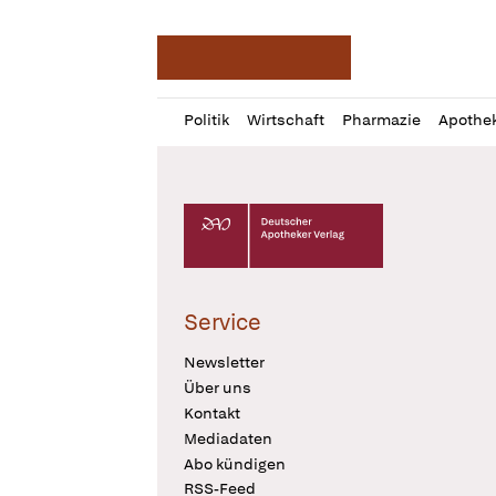
Deutsche Apotheker Ze
Profil
Daz
Politik
Wirtschaft
Pharmazie
Apothe
öffnen
Pur
Abo
öffnen
Deutscher Apotheker Verlag Logo
Service
Newsletter
Über uns
Kontakt
Mediadaten
Abo kündigen
RSS-Feed