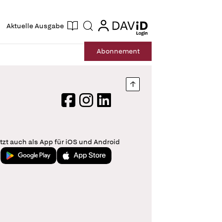
ogin
login
Aktuelle Ausgabe
Suche
Abo
nnement
Nach oben springen
Facebook
Instagram
LinkedIn
tzt auch als App für iOS und Android
Jetzt bei Google Play
Laden im App Store