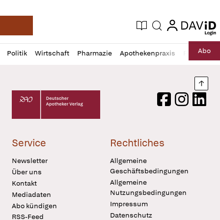
login
login
Aktuelle Ausgabe
Suche
Deutsche Apotheker Zeitung
Profil
Daz
Abo
Politik
Wirtschaft
Pharmazie
Apothekenpraxis
Recht
Sp
öffnen
Pur
Abo
öffnen
Nach
Deutscher Apotheker Verlag Logo
Facebook
Instagram
LinkedI
Service
Rechtliches
Newsletter
Allgemeine
Geschäftsbedingungen
Über uns
Allgemeine
Kontakt
Nutzungsbedingungen
Mediadaten
Impressum
Abo kündigen
Datenschutz
RSS-Feed