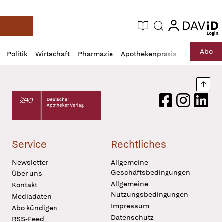
login
login
Aktuelle Ausgabe
Suche
Deutsche Apotheker Zeitung
Profil
Daz
Abo
Politik
Wirtschaft
Pharmazie
Apothekenpraxis
Recht
Sp
öffnen
Pur
Abo
öffnen
Nach
Deutscher Apotheker Verlag Logo
Facebook
Instagram
LinkedI
Service
Rechtliches
Newsletter
Allgemeine
Geschäftsbedingungen
Über uns
Allgemeine
Kontakt
Nutzungsbedingungen
Mediadaten
Impressum
Abo kündigen
Datenschutz
RSS-Feed