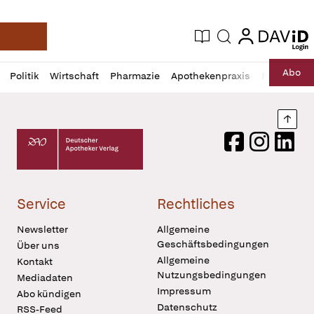
login
login
Aktuelle Ausgabe
Suche
Deutsche Apotheker Zeitung
Profil
Daz
Abo
Politik
Wirtschaft
Pharmazie
Apothekenpraxis
Recht
Sp
öffnen
Pur
Abo
öffnen
Nach
Deutscher Apotheker Verlag Logo
Facebook
Instagram
LinkedI
Service
Rechtliches
Newsletter
Allgemeine
Geschäftsbedingungen
Über uns
Allgemeine
Kontakt
Nutzungsbedingungen
Mediadaten
Impressum
Abo kündigen
Datenschutz
RSS-Feed