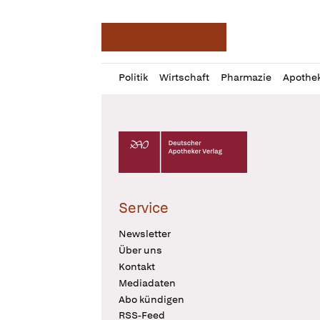
Deutsche Apotheker Ze
Profil
Daz
Politik
Wirtschaft
Pharmazie
Apothe
öffnen
Pur
Abo
öffnen
Deutscher Apotheker Verlag Logo
Service
Newsletter
Über uns
Kontakt
Mediadaten
Abo kündigen
RSS-Feed