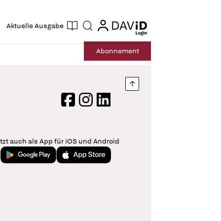
ogin
login
Aktuelle Ausgabe
Suche
Abo
nnement
Nach oben springen
Facebook
Instagram
LinkedIn
tzt auch als App für iOS und Android
Jetzt bei Google Play
Laden im App Store