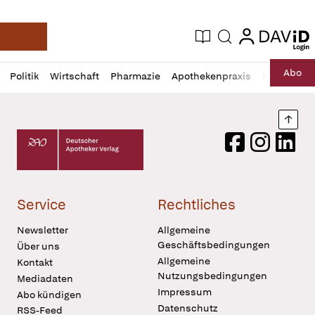
login
login
Aktuelle Ausgabe
Suche
Deutsche Apotheker Zeitung
Profil
Daz
Abo
Politik
Wirtschaft
Pharmazie
Apothekenpraxis
Recht
Sp
öffnen
Pur
Abo
öffnen
Nach
Deutscher Apotheker Verlag Logo
Facebook
Instagram
LinkedI
Service
Rechtliches
Newsletter
Allgemeine
Geschäftsbedingungen
Über uns
Allgemeine
Kontakt
Nutzungsbedingungen
Mediadaten
Impressum
Abo kündigen
Datenschutz
RSS-Feed