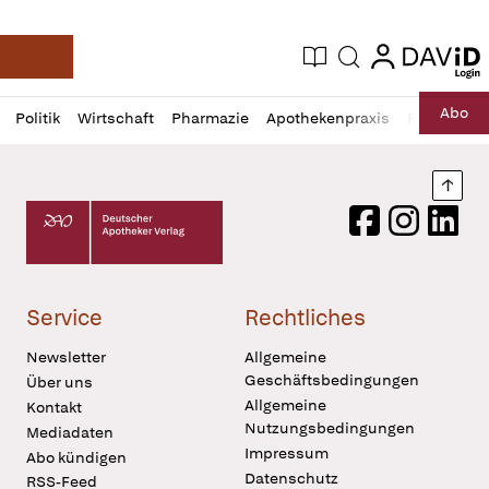
login
login
Aktuelle Ausgabe
Suche
Deutsche Apotheker Zeitung
Profil
Daz
Abo
Politik
Wirtschaft
Pharmazie
Apothekenpraxis
Recht
Sp
öffnen
Pur
Abo
öffnen
Nach
Deutscher Apotheker Verlag Logo
Facebook
Instagram
LinkedI
Service
Rechtliches
Newsletter
Allgemeine
Geschäftsbedingungen
Über uns
Allgemeine
Kontakt
Nutzungsbedingungen
Mediadaten
Impressum
Abo kündigen
Datenschutz
RSS-Feed