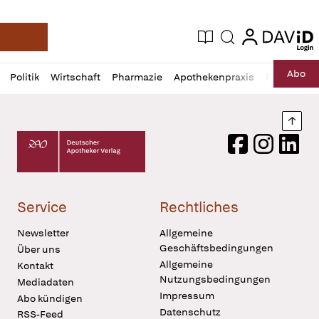
login
login
Aktuelle Ausgabe
Suche
Deutsche Apotheker Zeitung
Profil
Daz
Abo
Politik
Wirtschaft
Pharmazie
Apothekenpraxis
Recht
Sp
öffnen
Pur
Abo
öffnen
Nach
Deutscher Apotheker Verlag Logo
Facebook
Instagram
LinkedI
Service
Rechtliches
Newsletter
Allgemeine
Geschäftsbedingungen
Über uns
Allgemeine
Kontakt
Nutzungsbedingungen
Mediadaten
Impressum
Abo kündigen
Datenschutz
RSS-Feed