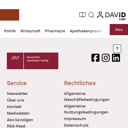
login
login
Aktuelle Ausgabe
Suche
Deutsche Apotheker Zeitung
Profil
Daz
Abo
Politik
Wirtschaft
Pharmazie
Apothekenpraxis
Recht
Sp
öffnen
Pur
Abo
öffnen
Nach
Deutscher Apotheker Verlag Logo
Facebook
Instagram
LinkedI
Service
Rechtliches
Newsletter
Allgemeine
Geschäftsbedingungen
Über uns
Allgemeine
Kontakt
Nutzungsbedingungen
Mediadaten
Impressum
Abo kündigen
Datenschutz
RSS-Feed