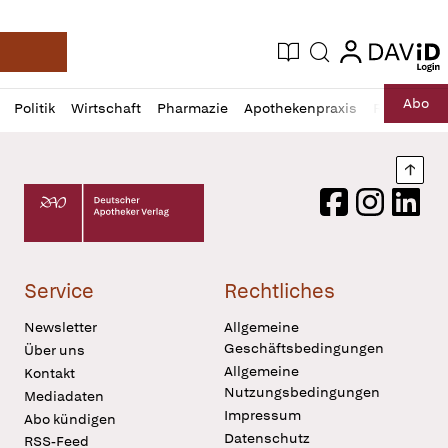
login
login
Aktuelle Ausgabe
Suche
Deutsche Apotheker Zeitung
Profil
Daz
Abo
Politik
Wirtschaft
Pharmazie
Apothekenpraxis
Recht
Sp
öffnen
Pur
Abo
öffnen
Nach
Deutscher Apotheker Verlag Logo
Facebook
Instagram
LinkedI
Service
Rechtliches
Newsletter
Allgemeine
Geschäftsbedingungen
Über uns
Allgemeine
Kontakt
Nutzungsbedingungen
Mediadaten
Impressum
Abo kündigen
Datenschutz
RSS-Feed