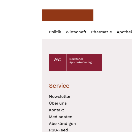
Deutsche Apotheker Ze
Profil
Daz
Politik
Wirtschaft
Pharmazie
Apothe
öffnen
Pur
Abo
öffnen
Deutscher Apotheker Verlag Logo
Service
Newsletter
Über uns
Kontakt
Mediadaten
Abo kündigen
RSS-Feed