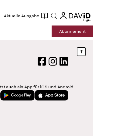
ogin
login
Aktuelle Ausgabe
Suche
Abo
nnement
Nach oben springen
Facebook
Instagram
LinkedIn
tzt auch als App für iOS und Android
Jetzt bei Google Play
Laden im App Store