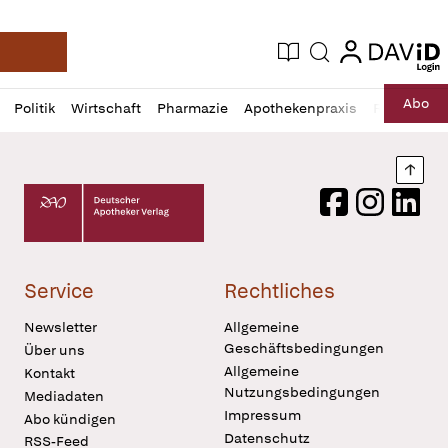
login
login
Aktuelle Ausgabe
Suche
Deutsche Apotheker Zeitung
Profil
Daz
Abo
Politik
Wirtschaft
Pharmazie
Apothekenpraxis
Recht
Sp
öffnen
Pur
Abo
öffnen
Nach
Deutscher Apotheker Verlag Logo
Facebook
Instagram
LinkedI
Service
Rechtliches
Newsletter
Allgemeine
Geschäftsbedingungen
Über uns
Allgemeine
Kontakt
Nutzungsbedingungen
Mediadaten
Impressum
Abo kündigen
Datenschutz
RSS-Feed