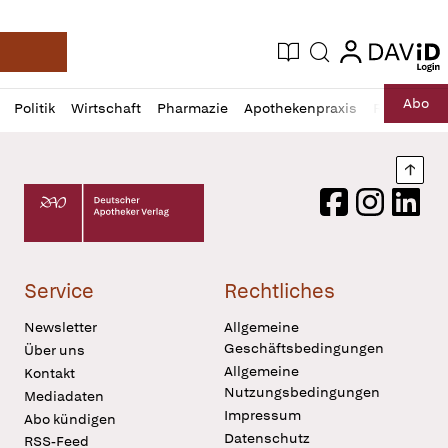
login
login
Aktuelle Ausgabe
Suche
Deutsche Apotheker Zeitung
Profil
Daz
Abo
Politik
Wirtschaft
Pharmazie
Apothekenpraxis
Recht
Sp
öffnen
Pur
Abo
öffnen
Nach
Deutscher Apotheker Verlag Logo
Facebook
Instagram
LinkedI
Service
Rechtliches
Newsletter
Allgemeine
Geschäftsbedingungen
Über uns
Allgemeine
Kontakt
Nutzungsbedingungen
Mediadaten
Impressum
Abo kündigen
Datenschutz
RSS-Feed