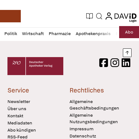
login
login
Aktuelle Ausgabe
Suche
Deutsche Apotheker Zeitung
Profil
Daz
Abo
Politik
Wirtschaft
Pharmazie
Apothekenpraxis
Recht
Sp
öffnen
Pur
Abo
öffnen
Nach
Deutscher Apotheker Verlag Logo
Facebook
Instagram
LinkedI
Service
Rechtliches
Newsletter
Allgemeine
Geschäftsbedingungen
Über uns
Allgemeine
Kontakt
Nutzungsbedingungen
Mediadaten
Impressum
Abo kündigen
Datenschutz
RSS-Feed