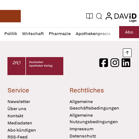
login
login
Aktuelle Ausgabe
Suche
Deutsche Apotheker Zeitung
Profil
Daz
Abo
Politik
Wirtschaft
Pharmazie
Apothekenpraxis
Recht
Sp
öffnen
Pur
Abo
öffnen
Nach
Deutscher Apotheker Verlag Logo
Facebook
Instagram
LinkedI
Service
Rechtliches
Newsletter
Allgemeine
Geschäftsbedingungen
Über uns
Allgemeine
Kontakt
Nutzungsbedingungen
Mediadaten
Impressum
Abo kündigen
Datenschutz
RSS-Feed