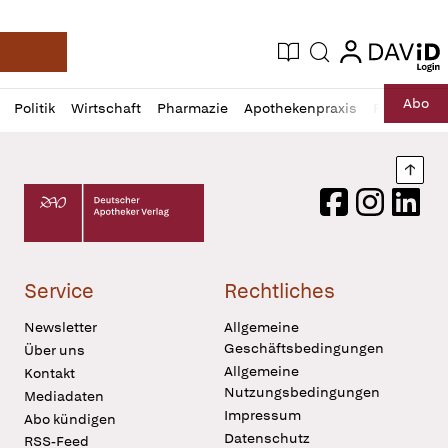
login
login
Aktuelle Ausgabe
Suche
Deutsche Apotheker Zeitung
Profil
Daz
Abo
Politik
Wirtschaft
Pharmazie
Apothekenpraxis
Recht
Sp
öffnen
Pur
Abo
öffnen
Nach
Deutscher Apotheker Verlag Logo
Facebook
Instagram
LinkedI
Service
Rechtliches
Newsletter
Allgemeine
Geschäftsbedingungen
Über uns
Allgemeine
Kontakt
Nutzungsbedingungen
Mediadaten
Impressum
Abo kündigen
Datenschutz
RSS-Feed