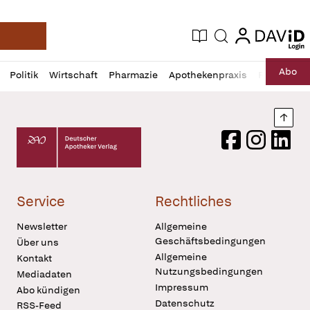
login
login
Aktuelle Ausgabe
Suche
Deutsche Apotheker Zeitung
Profil
Daz
Abo
Politik
Wirtschaft
Pharmazie
Apothekenpraxis
Recht
Sp
öffnen
Pur
Abo
öffnen
Nach
Deutscher Apotheker Verlag Logo
Facebook
Instagram
LinkedI
Service
Rechtliches
Newsletter
Allgemeine
Geschäftsbedingungen
Über uns
Allgemeine
Kontakt
Nutzungsbedingungen
Mediadaten
Impressum
Abo kündigen
Datenschutz
RSS-Feed