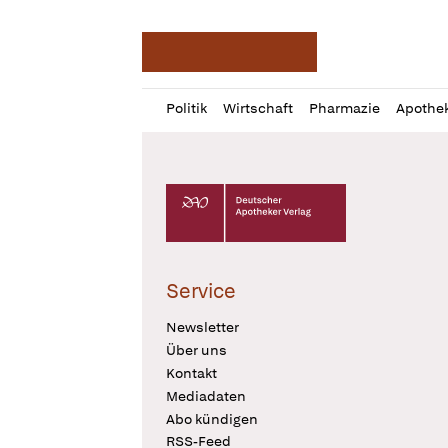
Deutsche Apotheker Ze
Profil
Daz
Politik
Wirtschaft
Pharmazie
Apothe
öffnen
Pur
Abo
öffnen
Deutscher Apotheker Verlag Logo
Service
Newsletter
Über uns
Kontakt
Mediadaten
Abo kündigen
RSS-Feed