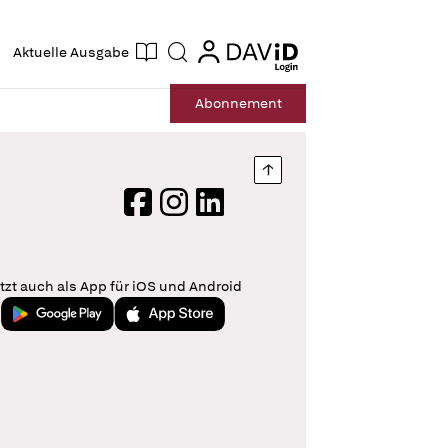
ogin
login
Aktuelle Ausgabe
Suche
Abo
nnement
Nach oben springen
Facebook
Instagram
LinkedIn
tzt auch als App für iOS und Android
Jetzt bei Google Play
Laden im App Store