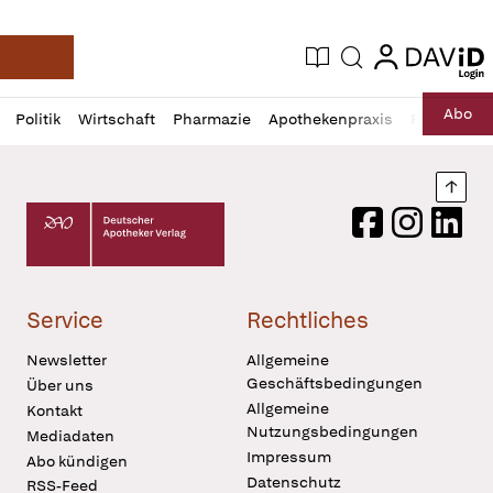
login
login
Aktuelle Ausgabe
Suche
Deutsche Apotheker Zeitung
Profil
Daz
Abo
Politik
Wirtschaft
Pharmazie
Apothekenpraxis
Recht
Sp
öffnen
Pur
Abo
öffnen
Nach
Deutscher Apotheker Verlag Logo
Facebook
Instagram
LinkedI
Service
Rechtliches
Newsletter
Allgemeine
Geschäftsbedingungen
Über uns
Allgemeine
Kontakt
Nutzungsbedingungen
Mediadaten
Impressum
Abo kündigen
Datenschutz
RSS-Feed