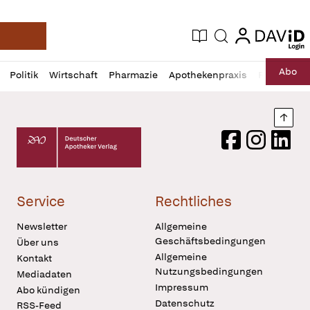
login
login
Aktuelle Ausgabe
Suche
Deutsche Apotheker Zeitung
Profil
Daz
Abo
Politik
Wirtschaft
Pharmazie
Apothekenpraxis
Recht
Sp
öffnen
Pur
Abo
öffnen
Nach
Deutscher Apotheker Verlag Logo
Facebook
Instagram
LinkedI
Service
Rechtliches
Newsletter
Allgemeine
Geschäftsbedingungen
Über uns
Allgemeine
Kontakt
Nutzungsbedingungen
Mediadaten
Impressum
Abo kündigen
Datenschutz
RSS-Feed