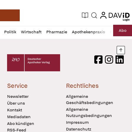
login
login
Aktuelle Ausgabe
Suche
Deutsche Apotheker Zeitung
Profil
Daz
Abo
Politik
Wirtschaft
Pharmazie
Apothekenpraxis
Recht
Sp
öffnen
Pur
Abo
öffnen
Nach
Deutscher Apotheker Verlag Logo
Facebook
Instagram
LinkedI
Service
Rechtliches
Newsletter
Allgemeine
Geschäftsbedingungen
Über uns
Allgemeine
Kontakt
Nutzungsbedingungen
Mediadaten
Impressum
Abo kündigen
Datenschutz
RSS-Feed