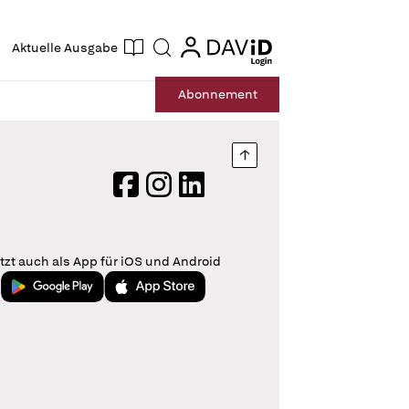
ogin
login
Aktuelle Ausgabe
Suche
Abo
nnement
Nach oben springen
Facebook
Instagram
LinkedIn
tzt auch als App für iOS und Android
Jetzt bei Google Play
Laden im App Store