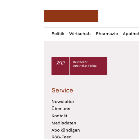
Deutsche Apotheker Ze
Profil
Daz
Politik
Wirtschaft
Pharmazie
Apothe
öffnen
Pur
Abo
öffnen
Deutscher Apotheker Verlag Logo
Service
Newsletter
Über uns
Kontakt
Mediadaten
Abo kündigen
RSS-Feed