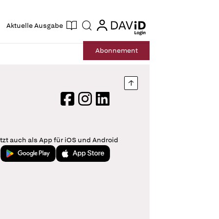
ogin
login
Aktuelle Ausgabe
Suche
Abo
nnement
Nach oben springen
Facebook
Instagram
LinkedIn
tzt auch als App für iOS und Android
Jetzt bei Google Play
Laden im App Store