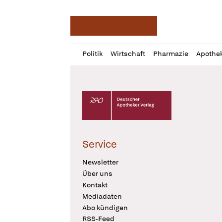
Deutsche Apotheker Ze
Profil
Daz
Politik
Wirtschaft
Pharmazie
Apothe
öffnen
Pur
Abo
öffnen
Deutscher Apotheker Verlag Logo
Service
Newsletter
Über uns
Kontakt
Mediadaten
Abo kündigen
RSS-Feed