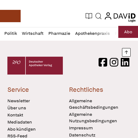
login
login
Aktuelle Ausgabe
Suche
Deutsche Apotheker Zeitung
Profil
Daz
Abo
Politik
Wirtschaft
Pharmazie
Apothekenpraxis
Recht
Sp
öffnen
Pur
Abo
öffnen
Nach
Deutscher Apotheker Verlag Logo
Facebook
Instagram
LinkedI
Service
Rechtliches
Newsletter
Allgemeine
Geschäftsbedingungen
Über uns
Allgemeine
Kontakt
Nutzungsbedingungen
Mediadaten
Impressum
Abo kündigen
Datenschutz
RSS-Feed