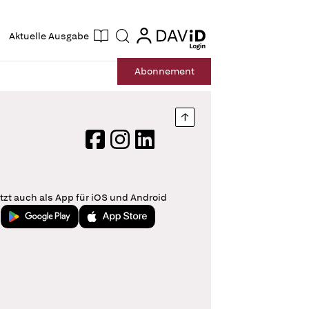
ogin
login
Aktuelle Ausgabe
Suche
Abo
nnement
Nach oben springen
Facebook
Instagram
LinkedIn
tzt auch als App für iOS und Android
Jetzt bei Google Play
Laden im App Store