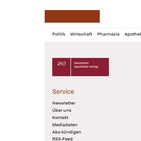
Deutsche Apotheker Ze
Profil
Daz
Politik
Wirtschaft
Pharmazie
Apothe
öffnen
Pur
Abo
öffnen
Deutscher Apotheker Verlag Logo
Service
Newsletter
Über uns
Kontakt
Mediadaten
Abo kündigen
RSS-Feed