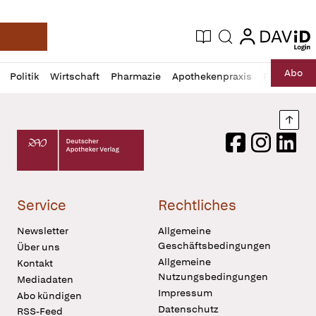
login
login
Aktuelle Ausgabe
Suche
Deutsche Apotheker Zeitung
Profil
Daz
Abo
Politik
Wirtschaft
Pharmazie
Apothekenpraxis
Recht
Sp
öffnen
Pur
Abo
öffnen
Nach
Deutscher Apotheker Verlag Logo
Facebook
Instagram
LinkedI
Service
Rechtliches
Newsletter
Allgemeine
Geschäftsbedingungen
Über uns
Allgemeine
Kontakt
Nutzungsbedingungen
Mediadaten
Impressum
Abo kündigen
Datenschutz
RSS-Feed