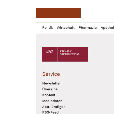
Deutsche Apotheker Ze
Profil
Daz
Politik
Wirtschaft
Pharmazie
Apothe
öffnen
Pur
Abo
öffnen
Deutscher Apotheker Verlag Logo
Service
Newsletter
Über uns
Kontakt
Mediadaten
Abo kündigen
RSS-Feed