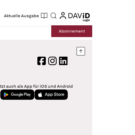
ogin
login
Aktuelle Ausgabe
Suche
Abo
nnement
Nach oben springen
Facebook
Instagram
LinkedIn
tzt auch als App für iOS und Android
Jetzt bei Google Play
Laden im App Store