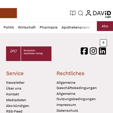
login
login
Aktuelle Ausgabe
Suche
Deutsche Apotheker Zeitung
Profil
Daz
Abo
Politik
Wirtschaft
Pharmazie
Apothekenpraxis
Recht
Sp
öffnen
Pur
Abo
öffnen
Nach
Deutscher Apotheker Verlag Logo
Facebook
Instagram
LinkedI
Service
Rechtliches
Newsletter
Allgemeine
Geschäftsbedingungen
Über uns
Allgemeine
Kontakt
Nutzungsbedingungen
Mediadaten
Impressum
Abo kündigen
Datenschutz
RSS-Feed