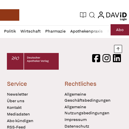
login
login
Aktuelle Ausgabe
Suche
Deutsche Apotheker Zeitung
Profil
Daz
Abo
Politik
Wirtschaft
Pharmazie
Apothekenpraxis
Recht
Sp
öffnen
Pur
Abo
öffnen
Nach
Deutscher Apotheker Verlag Logo
Facebook
Instagram
LinkedI
Service
Rechtliches
Newsletter
Allgemeine
Geschäftsbedingungen
Über uns
Allgemeine
Kontakt
Nutzungsbedingungen
Mediadaten
Impressum
Abo kündigen
Datenschutz
RSS-Feed