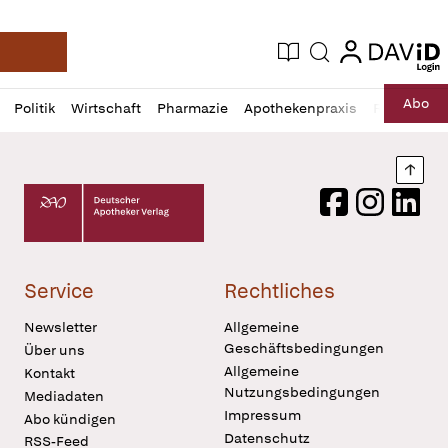
login
login
Aktuelle Ausgabe
Suche
Deutsche Apotheker Zeitung
Profil
Daz
Abo
Politik
Wirtschaft
Pharmazie
Apothekenpraxis
Recht
Sp
öffnen
Pur
Abo
öffnen
Nach
Deutscher Apotheker Verlag Logo
Facebook
Instagram
LinkedI
Service
Rechtliches
Newsletter
Allgemeine
Geschäftsbedingungen
Über uns
Allgemeine
Kontakt
Nutzungsbedingungen
Mediadaten
Impressum
Abo kündigen
Datenschutz
RSS-Feed