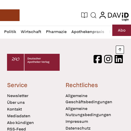
login
login
Aktuelle Ausgabe
Suche
Deutsche Apotheker Zeitung
Profil
Daz
Abo
Politik
Wirtschaft
Pharmazie
Apothekenpraxis
Recht
Sp
öffnen
Pur
Abo
öffnen
Nach
Deutscher Apotheker Verlag Logo
Facebook
Instagram
LinkedI
Service
Rechtliches
Newsletter
Allgemeine
Geschäftsbedingungen
Über uns
Allgemeine
Kontakt
Nutzungsbedingungen
Mediadaten
Impressum
Abo kündigen
Datenschutz
RSS-Feed