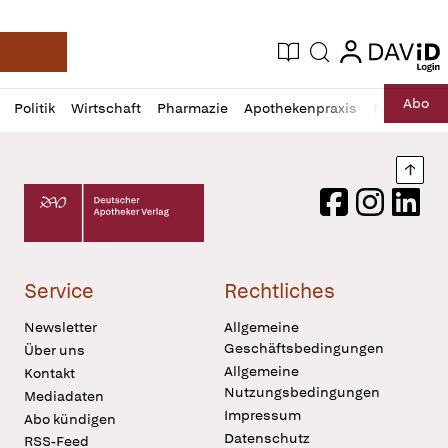
login
login
Aktuelle Ausgabe
Suche
Deutsche Apotheker Zeitung
Profil
Daz
Abo
Politik
Wirtschaft
Pharmazie
Apothekenpraxis
Recht
Sp
öffnen
Pur
Abo
öffnen
Nach
Deutscher Apotheker Verlag Logo
Facebook
Instagram
LinkedI
Service
Rechtliches
Newsletter
Allgemeine
Geschäftsbedingungen
Über uns
Allgemeine
Kontakt
Nutzungsbedingungen
Mediadaten
Impressum
Abo kündigen
Datenschutz
RSS-Feed