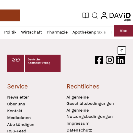
login
login
Aktuelle Ausgabe
Suche
Deutsche Apotheker Zeitung
Profil
Daz
Abo
Politik
Wirtschaft
Pharmazie
Apothekenpraxis
Recht
Sp
öffnen
Pur
Abo
öffnen
Nach
Deutscher Apotheker Verlag Logo
Facebook
Instagram
LinkedI
Service
Rechtliches
Newsletter
Allgemeine
Geschäftsbedingungen
Über uns
Allgemeine
Kontakt
Nutzungsbedingungen
Mediadaten
Impressum
Abo kündigen
Datenschutz
RSS-Feed