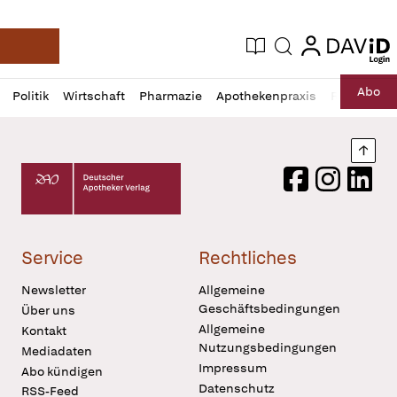
login
login
Aktuelle Ausgabe
Suche
Deutsche Apotheker Zeitung
Profil
Daz
Abo
Politik
Wirtschaft
Pharmazie
Apothekenpraxis
Recht
Sp
öffnen
Pur
Abo
öffnen
Nach
Deutscher Apotheker Verlag Logo
Facebook
Instagram
LinkedI
Service
Rechtliches
Newsletter
Allgemeine
Geschäftsbedingungen
Über uns
Allgemeine
Kontakt
Nutzungsbedingungen
Mediadaten
Impressum
Abo kündigen
Datenschutz
RSS-Feed