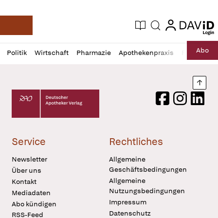
login
login
Aktuelle Ausgabe
Suche
Deutsche Apotheker Zeitung
Profil
Daz
Abo
Politik
Wirtschaft
Pharmazie
Apothekenpraxis
Recht
Sp
öffnen
Pur
Abo
öffnen
Nach
Deutscher Apotheker Verlag Logo
Facebook
Instagram
LinkedI
Service
Rechtliches
Newsletter
Allgemeine
Geschäftsbedingungen
Über uns
Allgemeine
Kontakt
Nutzungsbedingungen
Mediadaten
Impressum
Abo kündigen
Datenschutz
RSS-Feed