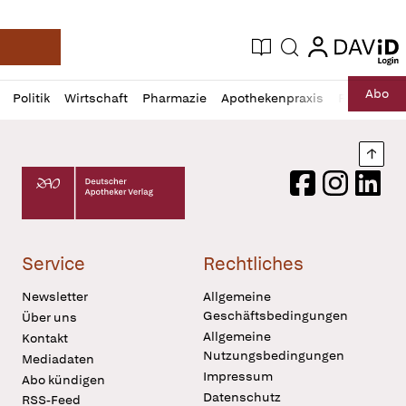
login
login
Aktuelle Ausgabe
Suche
Deutsche Apotheker Zeitung
Profil
Daz
Abo
Politik
Wirtschaft
Pharmazie
Apothekenpraxis
Recht
Sp
öffnen
Pur
Abo
öffnen
Nach
Deutscher Apotheker Verlag Logo
Facebook
Instagram
LinkedI
Service
Rechtliches
Newsletter
Allgemeine
Geschäftsbedingungen
Über uns
Allgemeine
Kontakt
Nutzungsbedingungen
Mediadaten
Impressum
Abo kündigen
Datenschutz
RSS-Feed