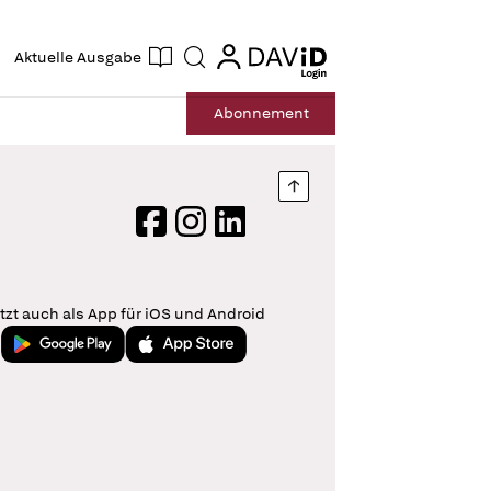
ogin
login
Aktuelle Ausgabe
Suche
Abo
nnement
Nach oben springen
Facebook
Instagram
LinkedIn
tzt auch als App für iOS und Android
Jetzt bei Google Play
Laden im App Store