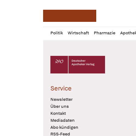
Deutsche Apotheker Ze
Profil
Daz
Politik
Wirtschaft
Pharmazie
Apothe
öffnen
Pur
Abo
öffnen
Deutscher Apotheker Verlag Logo
Service
Newsletter
Über uns
Kontakt
Mediadaten
Abo kündigen
RSS-Feed