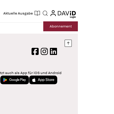
ogin
login
Aktuelle Ausgabe
Suche
Abo
nnement
Nach oben springen
Facebook
Instagram
LinkedIn
tzt auch als App für iOS und Android
Jetzt bei Google Play
Laden im App Store