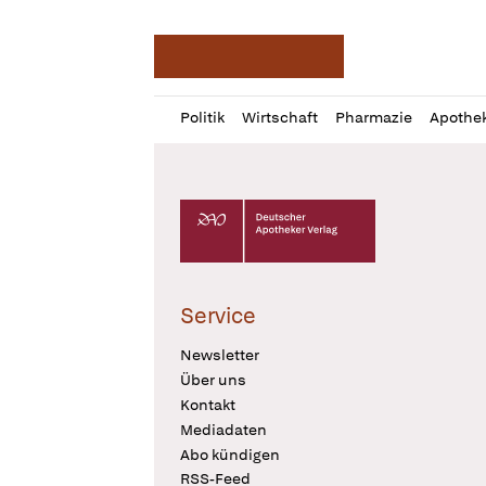
Deutsche Apotheker Ze
Profil
Daz
Politik
Wirtschaft
Pharmazie
Apothe
öffnen
Pur
Abo
öffnen
Deutscher Apotheker Verlag Logo
Service
Newsletter
Über uns
Kontakt
Mediadaten
Abo kündigen
RSS-Feed