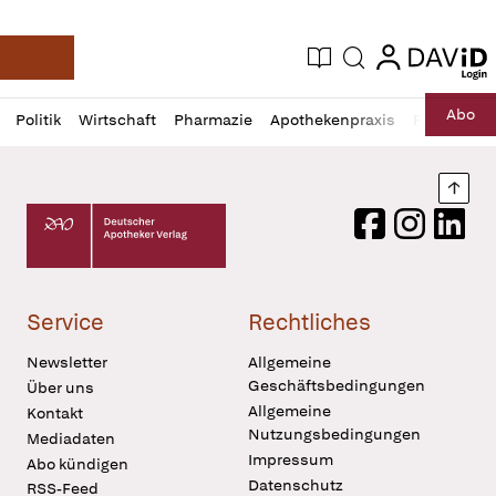
login
login
Aktuelle Ausgabe
Suche
Deutsche Apotheker Zeitung
Profil
Daz
Abo
Politik
Wirtschaft
Pharmazie
Apothekenpraxis
Recht
Sp
öffnen
Pur
Abo
öffnen
Nach
Deutscher Apotheker Verlag Logo
Facebook
Instagram
LinkedI
Service
Rechtliches
Newsletter
Allgemeine
Geschäftsbedingungen
Über uns
Allgemeine
Kontakt
Nutzungsbedingungen
Mediadaten
Impressum
Abo kündigen
Datenschutz
RSS-Feed