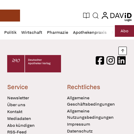
login
login
Aktuelle Ausgabe
Suche
Deutsche Apotheker Zeitung
Profil
Daz
Abo
Politik
Wirtschaft
Pharmazie
Apothekenpraxis
Recht
Sp
öffnen
Pur
Abo
öffnen
Nach
Deutscher Apotheker Verlag Logo
Facebook
Instagram
LinkedI
Service
Rechtliches
Newsletter
Allgemeine
Geschäftsbedingungen
Über uns
Allgemeine
Kontakt
Nutzungsbedingungen
Mediadaten
Impressum
Abo kündigen
Datenschutz
RSS-Feed