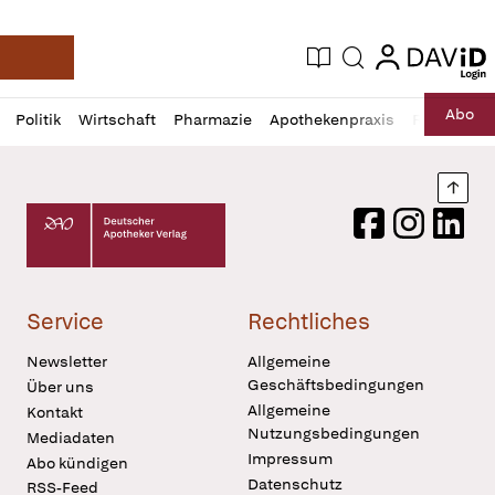
login
login
Aktuelle Ausgabe
Suche
Deutsche Apotheker Zeitung
Profil
Daz
Abo
Politik
Wirtschaft
Pharmazie
Apothekenpraxis
Recht
Sp
öffnen
Pur
Abo
öffnen
Nach
Deutscher Apotheker Verlag Logo
Facebook
Instagram
LinkedI
Service
Rechtliches
Newsletter
Allgemeine
Geschäftsbedingungen
Über uns
Allgemeine
Kontakt
Nutzungsbedingungen
Mediadaten
Impressum
Abo kündigen
Datenschutz
RSS-Feed