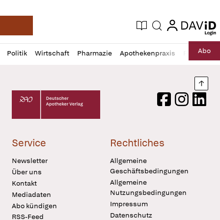
login
login
Aktuelle Ausgabe
Suche
Deutsche Apotheker Zeitung
Profil
Daz
Abo
Politik
Wirtschaft
Pharmazie
Apothekenpraxis
Recht
Sp
öffnen
Pur
Abo
öffnen
Nach
Deutscher Apotheker Verlag Logo
Facebook
Instagram
LinkedI
Service
Rechtliches
Newsletter
Allgemeine
Geschäftsbedingungen
Über uns
Allgemeine
Kontakt
Nutzungsbedingungen
Mediadaten
Impressum
Abo kündigen
Datenschutz
RSS-Feed