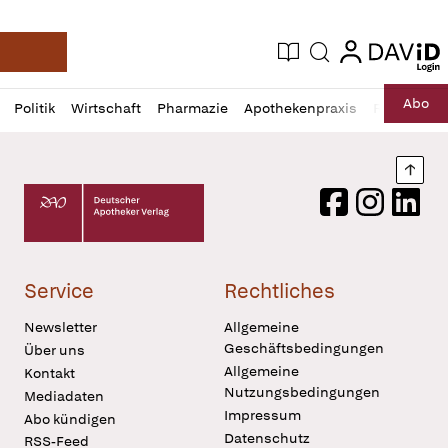
login
login
Aktuelle Ausgabe
Suche
Deutsche Apotheker Zeitung
Profil
Daz
Abo
Politik
Wirtschaft
Pharmazie
Apothekenpraxis
Recht
Sp
öffnen
Pur
Abo
öffnen
Nach
Deutscher Apotheker Verlag Logo
Facebook
Instagram
LinkedI
Service
Rechtliches
Newsletter
Allgemeine
Geschäftsbedingungen
Über uns
Allgemeine
Kontakt
Nutzungsbedingungen
Mediadaten
Impressum
Abo kündigen
Datenschutz
RSS-Feed