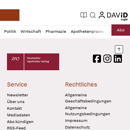
login
login
Aktuelle Ausgabe
Suche
Deutsche Apotheker Zeitung
Profil
Daz
Abo
Politik
Wirtschaft
Pharmazie
Apothekenpraxis
Recht
Sp
öffnen
Pur
Abo
öffnen
Nach
Deutscher Apotheker Verlag Logo
Facebook
Instagram
LinkedI
Service
Rechtliches
Newsletter
Allgemeine
Geschäftsbedingungen
Über uns
Allgemeine
Kontakt
Nutzungsbedingungen
Mediadaten
Impressum
Abo kündigen
Datenschutz
RSS-Feed