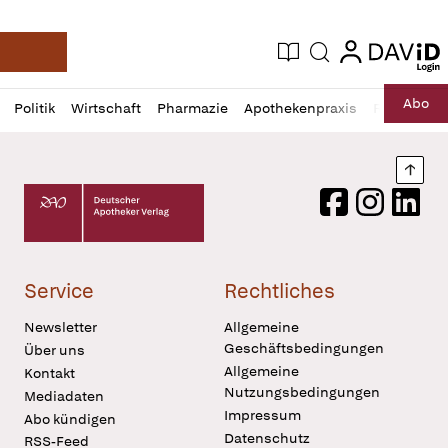
login
login
Aktuelle Ausgabe
Suche
Deutsche Apotheker Zeitung
Profil
Daz
Abo
Politik
Wirtschaft
Pharmazie
Apothekenpraxis
Recht
Sp
öffnen
Pur
Abo
öffnen
Nach
Deutscher Apotheker Verlag Logo
Facebook
Instagram
LinkedI
Service
Rechtliches
Newsletter
Allgemeine
Geschäftsbedingungen
Über uns
Allgemeine
Kontakt
Nutzungsbedingungen
Mediadaten
Impressum
Abo kündigen
Datenschutz
RSS-Feed