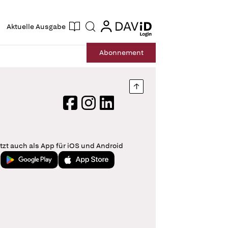
ogin
login
Aktuelle Ausgabe
Suche
Abo
nnement
Nach oben springen
Facebook
Instagram
LinkedIn
tzt auch als App für iOS und Android
Jetzt bei Google Play
Laden im App Store