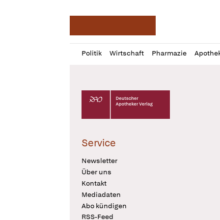
Deutsche Apotheker Ze
Profil
Daz
Politik
Wirtschaft
Pharmazie
Apothe
öffnen
Pur
Abo
öffnen
Deutscher Apotheker Verlag Logo
Service
Newsletter
Über uns
Kontakt
Mediadaten
Abo kündigen
RSS-Feed